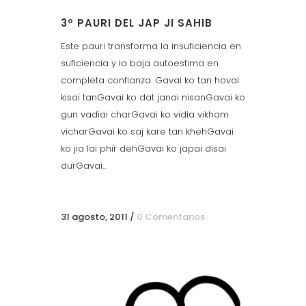
3º PAURI DEL JAP JI SAHIB
Este pauri transforma la insuficiencia en
suficiencia y la baja autoestima en
completa confianza. Gavai ko tan hovai
kisai tanGavai ko dat janai nisanGavai ko
gun vadiai charGavai ko vidia vikham
vicharGavai ko saj kare tan khehGavai
ko jia lai phir dehGavai ko japai disai
durGavai...
31 agosto, 2011
/
0 Comentarios