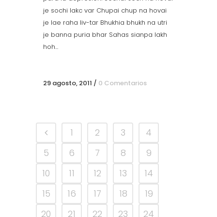
je sochi lakc var Chupai chup na hovai
je lae raha liv-tar Bhukhia bhukh na utri
je banna puria bhar Sahas sianpa lakh
hoh...
29 agosto, 2011
/
0 Comentarios
1
2
3
4
5
6
7
8
9
10
11
12
13
14
15
16
17
18
19
20
21
22
23
24