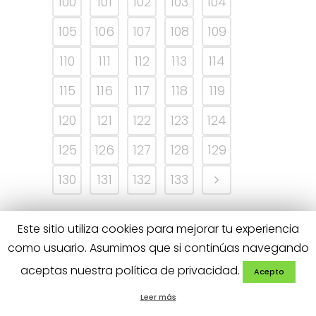
100
101
102
103
104
105
106
107
108
109
110
111
112
113
114
115
116
117
118
119
120
121
122
123
124
125
126
127
128
129
130
131
132
133
Este sitio utiliza cookies para mejorar tu experiencia
como usuario. Asumimos que si continúas navegando
aceptas nuestra política de privacidad.
Acepto
Leer más